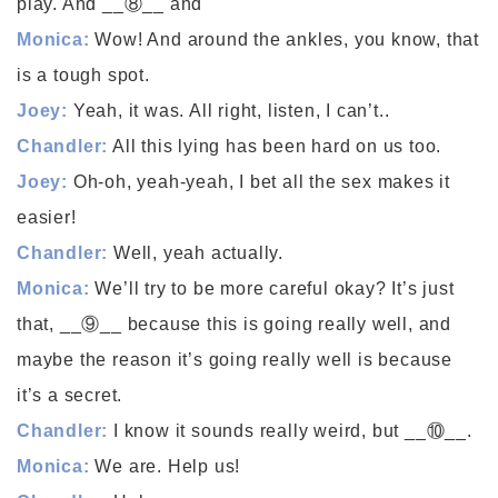
play. And __⑧__ and
Monica:
Wow! And around the ankles, you know, that
is a tough spot.
Joey:
Yeah, it was. All right, listen, I can’t..
Chandler:
All this lying has been hard on us too.
Joey:
Oh-oh, yeah-yeah, I bet all the sex makes it
easier!
Chandler:
Well, yeah actually.
Monica:
We’ll try to be more careful okay? It’s just
that, __⑨__ because this is going really well, and
maybe the reason it’s going really well is because
it’s a secret.
Chandler:
I know it sounds really weird, but __⑩__.
Monica:
We are. Help us!