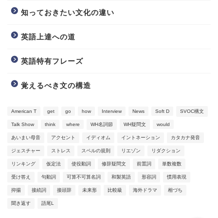
知っておきたい文化の違い
英語上達への道
英語特有フレーズ
覚えるべき文の構造
American T
get
go
how
Interview
News
Soft D
SVOC構文
Talk Show
think
where
WH名詞節
WH疑問文
would
Video Learning
あいまい母音
アクセント
イディオム
イントネーション
カタカナ発音
ジェスチャー
ストレス
スペルの規則
リエゾン
リダクション
Blog
リンキング
仮定法
使役動詞
修辞疑問文
前置詞
単数複数
受け答え
句動詞
可算不可算名詞
和製英語
形容詞
慣用表現
Information
抑揚
接続詞
接頭辞
未来形
比較級
海外ドラマ
相づち
聞き返す
語尾L