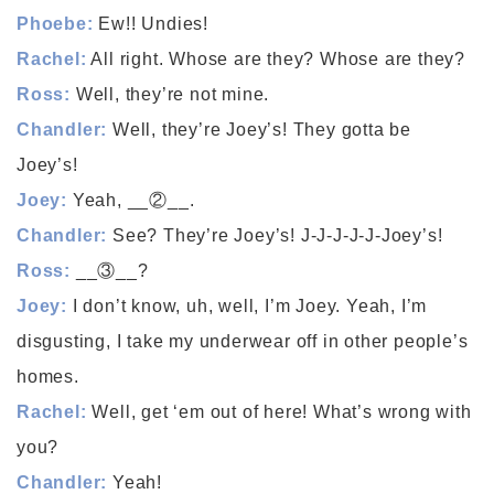
Phoebe:
Ew!! Undies!
Rachel:
All right. Whose are they? Whose are they?
Ross:
Well, they’re not mine.
Chandler:
Well, they’re Joey’s! They gotta be
Joey’s!
Joey:
Yeah, __②__.
Chandler:
See? They’re Joey’s! J-J-J-J-J-Joey’s!
Ross:
__③__?
Joey:
I don’t know, uh, well, I’m Joey. Yeah, I’m
disgusting, I take my underwear off in other people’s
homes.
Rachel:
Well, get ‘em out of here! What’s wrong with
you?
Chandler:
Yeah!