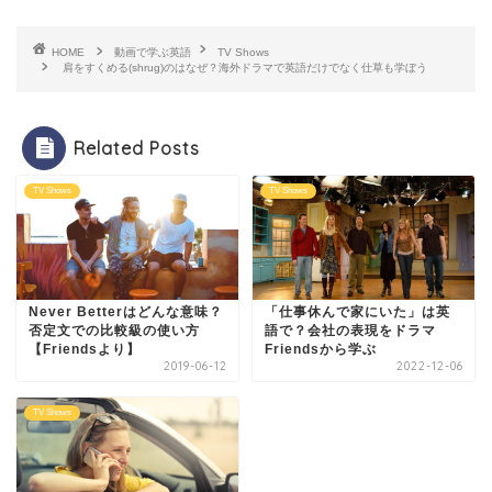
HOME
動画で学ぶ英語
TV Shows
肩をすくめる(shrug)のはなぜ？海外ドラマで英語だけでなく仕草も学ぼう
Related Posts
TV Shows
TV Shows
Never Betterはどんな意味？
「仕事休んで家にいた」は英
否定文での比較級の使い方
語で？会社の表現をドラマ
【Friendsより】
Friendsから学ぶ
2019-06-12
2022-12-06
TV Shows