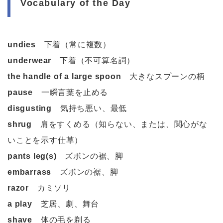
Vocabulary of the Day
undies
下着（常に複数）
underwear
下着（不可算名詞）
the handle of a large spoon
大きなスプーンの柄
pause
一瞬言葉を止める
disgusting
気持ち悪い、最低
shrug
肩をすくめる（知らない、または、関心がな
いことを示す仕草）
pants leg(s)
ズボンの裾、脚
embarrass
ズボンの裾、脚
razor
カミソリ
a play
芝居、劇、舞台
shave
体の毛を剃る