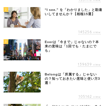
2
“I see.” を「わかりました」と勘違
いしてませんか？【相槌15選】
145256
view
3
Everは「今まで」じゃないの？本
来の意味は「1回でも・たまにで
も」
139639
view
4
Belongは「所属する」じゃない
の？知っておきたい意味と使い方3
選！
105162
view