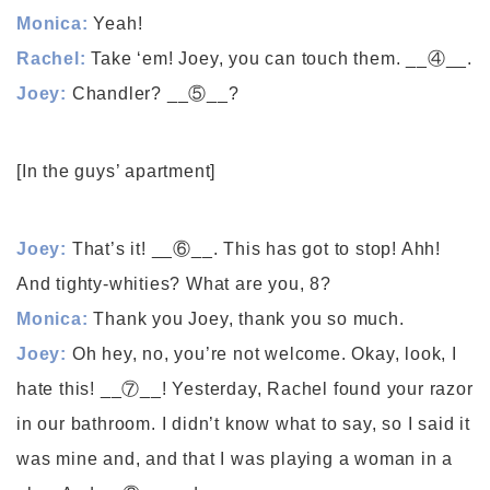
Monica:
Yeah!
Rachel:
Take ‘em! Joey, you can touch them. __④__.
Joey:
Chandler? __⑤__?
[In the guys’ apartment]
Joey:
That’s it! __⑥__. This has got to stop! Ahh!
And tighty-whities? What are you, 8?
Monica:
Thank you Joey, thank you so much.
Joey:
Oh hey, no, you’re not welcome. Okay, look, I
hate this! __⑦__! Yesterday, Rachel found your razor
in our bathroom. I didn’t know what to say, so I said it
was mine and, and that I was playing a woman in a