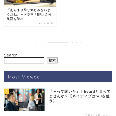
「あんまり乗り気じゃないよ
うだね」～ドラマ「ER」から
英語を学ぶ
2019-07-19
Search
検索
Most Viewed
1
「～って聞いた」 I heardと言って
ませんか？【ネイティブはtellを使
う】
155178
view