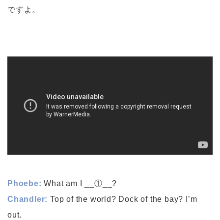
ですよ。
Phoebe:
What am I __①__?
Chandler:
Top of the world? Dock of the bay? I’m
out.