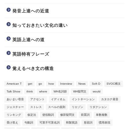
発音上達への近道
知っておきたい文化の違い
英語上達への道
英語特有フレーズ
覚えるべき文の構造
American T
get
go
how
Interview
News
Soft D
SVOC構文
Talk Show
think
where
WH名詞節
WH疑問文
would
Video Learning
あいまい母音
アクセント
イディオム
イントネーション
カタカナ発音
ジェスチャー
ストレス
スペルの規則
リエゾン
リダクション
Blog
リンキング
仮定法
使役動詞
修辞疑問文
前置詞
単数複数
受け答え
句動詞
可算不可算名詞
和製英語
形容詞
慣用表現
Information