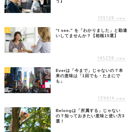
う】
155128
view
2
“I see.” を「わかりました」と勘違
いしてませんか？【相槌15選】
145238
view
3
Everは「今まで」じゃないの？本
来の意味は「1回でも・たまにで
も」
139614
view
4
Belongは「所属する」じゃない
の？知っておきたい意味と使い方3
選！