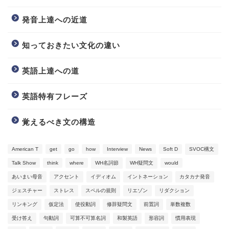
発音上達への近道
知っておきたい文化の違い
英語上達への道
英語特有フレーズ
覚えるべき文の構造
American T
get
go
how
Interview
News
Soft D
SVOC構文
Talk Show
think
where
WH名詞節
WH疑問文
would
Video Learning
あいまい母音
アクセント
イディオム
イントネーション
カタカナ発音
ジェスチャー
ストレス
スペルの規則
リエゾン
リダクション
Blog
リンキング
仮定法
使役動詞
修辞疑問文
前置詞
単数複数
受け答え
句動詞
可算不可算名詞
和製英語
形容詞
慣用表現
Information