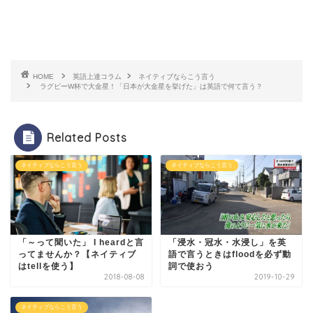
HOME
英語上達コラム
ネイティブならこう言う
ラグビーW杯で大金星！「日本が大金星を挙げた」は英語で何て言う？
Related Posts
ネイティブならこう言う
ネイティブならこう言う
「～って聞いた」 I heardと言
「浸水・冠水・水浸し」を英
ってませんか？【ネイティブ
語で言うときはfloodを必ず動
はtellを使う】
詞で使おう
2018-08-08
2019-10-29
ネイティブならこう言う