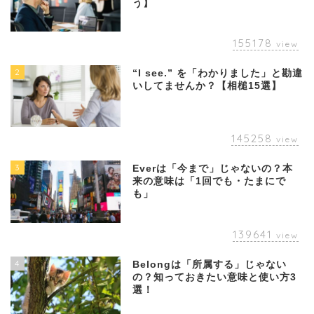
う】
155178
view
2
“I see.” を「わかりました」と勘違
いしてませんか？【相槌15選】
145258
view
3
Everは「今まで」じゃないの？本
来の意味は「1回でも・たまにで
も」
139641
view
4
Belongは「所属する」じゃない
の？知っておきたい意味と使い方3
選！