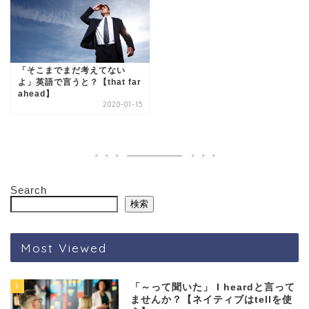
「そこまでまだ考えてない
よ」英語で言うと？【that far
ahead】
2020-01-15
Search
検索
Most Viewed
1
「～って聞いた」 I heardと言って
ませんか？【ネイティブはtellを使