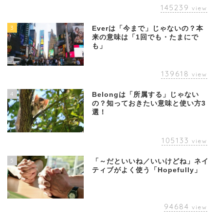
145239
view
3
Everは「今まで」じゃないの？本
来の意味は「1回でも・たまにで
も」
139618
view
4
Belongは「所属する」じゃない
の？知っておきたい意味と使い方3
選！
105133
view
5
「～だといいね／いいけどね」ネイ
ティブがよく使う「Hopefully」
94684
view