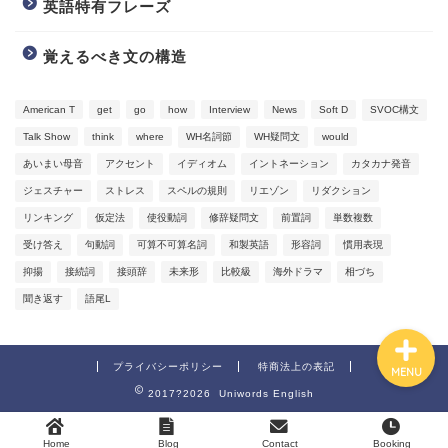
英語特有フレーズ
覚えるべき文の構造
American T
get
go
how
Interview
News
Soft D
SVOC構文
Talk Show
think
where
WH名詞節
WH疑問文
would
Video Learning
あいまい母音
アクセント
イディオム
イントネーション
カタカナ発音
ジェスチャー
ストレス
スペルの規則
リエゾン
リダクション
Blog
リンキング
仮定法
使役動詞
修辞疑問文
前置詞
単数複数
受け答え
句動詞
可算不可算名詞
和製英語
形容詞
慣用表現
Information
抑揚
接続詞
接頭辞
未来形
比較級
海外ドラマ
相づち
聞き返す
語尾L
プライバシーポリシー
特商法上の表記
MENU
2017?2026 Uniwords English
Home
Blog
Contact
Booking