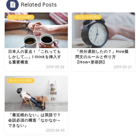
Related Posts
覚えるべき文の構造
覚えるべき文の構造
日本人の盲点！「これっても
「何分遅刻したの？」How疑
しかして...」I thinkを挿入す
問文のルールと作り方
る重要構造
【How+形容詞】
2019-05-02
2019-03-21
覚えるべき文の構造
「最近眠れない」は英語で？
会話必須の構造「なかなか～
できない」
2020-04-03