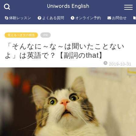
Uniwords English
体験レッスン
よくある質問
オンライン予約
お問合せ
覚えるべき文の構造
PR
「そんなに～な～は聞いたことない
よ」は英語で？【副詞のthat】
2019-10-31