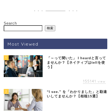
Search
検索
Most Viewed
1
「～って聞いた」 I heardと言って
ませんか？【ネイティブはtellを使
う】
155141
view
2
“I see.” を「わかりました」と勘違
いしてませんか？【相槌15選】