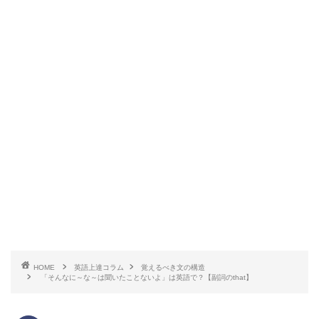
HOME
英語上達コラム
覚えるべき文の構造
「そんなに～な～は聞いたことないよ」は英語で？【副詞のthat】