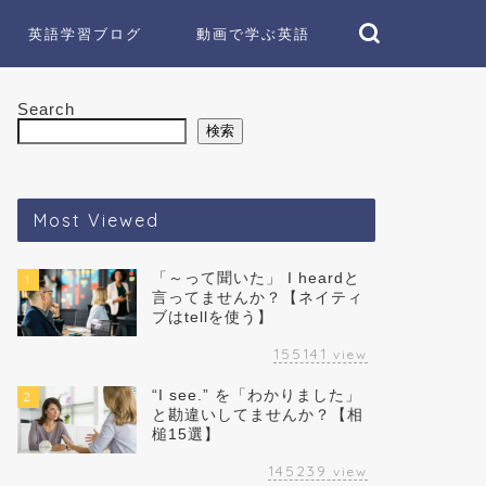
英語学習ブログ
動画で学ぶ英語
Search
検索
Most Viewed
「～って聞いた」 I heardと
1
言ってませんか？【ネイティ
ブはtellを使う】
155141
view
“I see.” を「わかりました」
2
と勘違いしてませんか？【相
槌15選】
145239
view