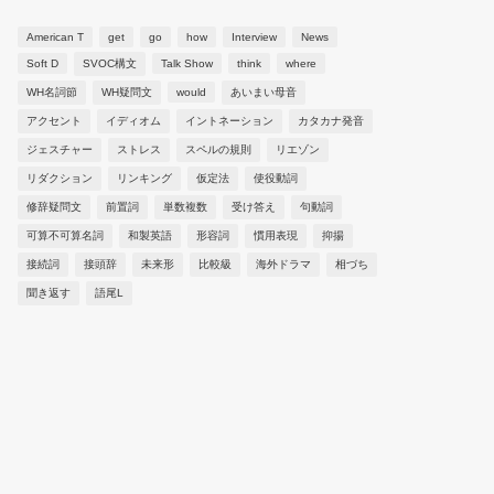
American T
get
go
how
Interview
News
Soft D
SVOC構文
Talk Show
think
where
WH名詞節
WH疑問文
would
あいまい母音
アクセント
イディオム
イントネーション
カタカナ発音
ジェスチャー
ストレス
スペルの規則
リエゾン
リダクション
リンキング
仮定法
使役動詞
修辞疑問文
前置詞
単数複数
受け答え
句動詞
可算不可算名詞
和製英語
形容詞
慣用表現
抑揚
接続詞
接頭辞
未来形
比較級
海外ドラマ
相づち
聞き返す
語尾L