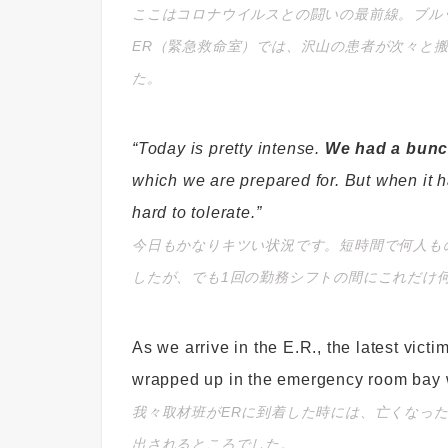
ここはコロナウイルスとの闘いの最前線。ブル
ER（緊急救命室）では、沢山の患者が次々と
た。
“Today is pretty intense.
We had a bunc
which we are prepared for. But when it ha
hard to tolerate.”
今日もかなりキツい状況です。短時間で何人も
したが、でも1回の勤務シフトの間にこれだけ
As we arrive in the E.R., the latest vic
wrapped up in the emergency room bay w
我々取材班がERに到着した時には、亡くなっ
出されるところでした。