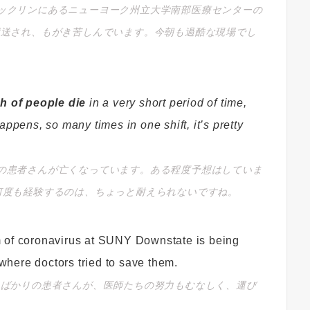
ックリンにあるニューヨーク州立大学南部医療センターの
搬送され、もがき苦しんでいます。今朝も過酷な現場でし
h of people die
in a very short period of time,
ppens, so many times in one shift, it’s pretty
の患者さんが亡くなっています。ある程度予想はしていま
何度も経験するのは、ちょっと耐えられないですね。
tim of coronavirus at SUNY Downstate is being
here doctors tried to save them.
たばかりの患者さんが、医師たちの努力もむなしく、運び