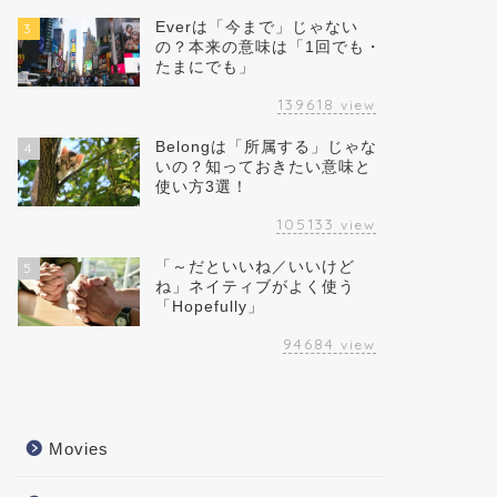
Everは「今まで」じゃない
3
の？本来の意味は「1回でも・
たまにでも」
139618
view
Belongは「所属する」じゃな
4
いの？知っておきたい意味と
使い方3選！
105133
view
「～だといいね／いいけど
5
ね」ネイティブがよく使う
「Hopefully」
94684
view
Movies