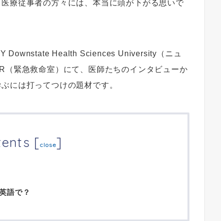
る医療従事者の方々には、本当に頭が下がる思いで
wnstate Health Sciences University（ニュ
R（緊急救命室）にて、医師たちのインタビューか
学ぶには打ってつけの題材です。
tents
[
]
close
英語で？