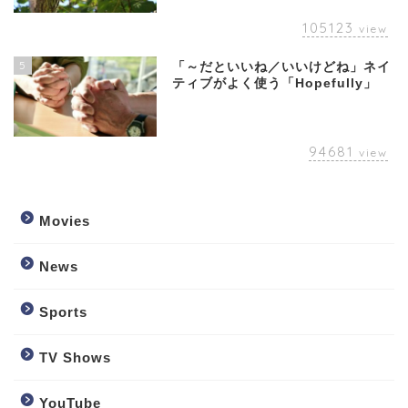
105123
view
5
「～だといいね／いいけどね」ネイ
ティブがよく使う「Hopefully」
94681
view
Movies
News
Sports
TV Shows
YouTube