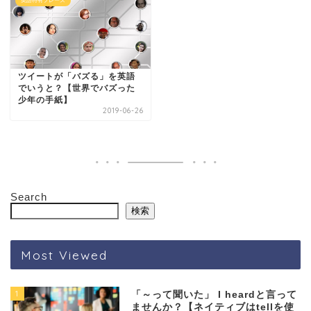
英語特有フレーズ
ツイートが「バズる」を英語
でいうと？【世界でバズった
少年の手紙】
2019-06-26
Search
検索
Most Viewed
1
「～って聞いた」 I heardと言って
ませんか？【ネイティブはtellを使