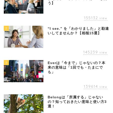
う】
155132
view
2
“I see.” を「わかりました」と勘違
いしてませんか？【相槌15選】
145239
view
3
Everは「今まで」じゃないの？本
来の意味は「1回でも・たまにで
も」
139614
view
4
Belongは「所属する」じゃない
の？知っておきたい意味と使い方3
選！