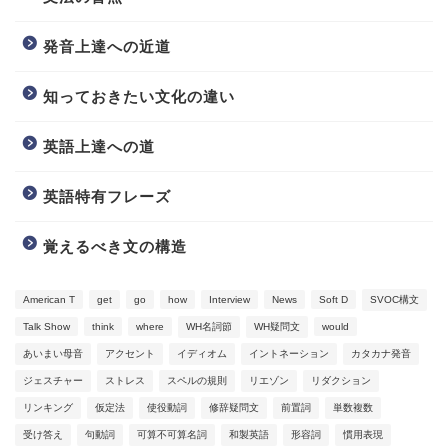
発音上達への近道
知っておきたい文化の違い
英語上達への道
英語特有フレーズ
覚えるべき文の構造
American T
get
go
how
Interview
News
Soft D
SVOC構文
Talk Show
think
where
WH名詞節
WH疑問文
would
Video Learning
あいまい母音
アクセント
イディオム
イントネーション
カタカナ発音
ジェスチャー
ストレス
スペルの規則
リエゾン
リダクション
Blog
リンキング
仮定法
使役動詞
修辞疑問文
前置詞
単数複数
受け答え
句動詞
可算不可算名詞
和製英語
形容詞
慣用表現