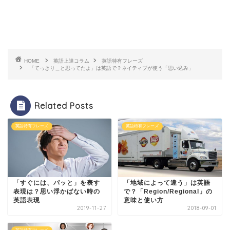
HOME
英語上達コラム
英語特有フレーズ
「てっきり＿と思ってたよ」は英語で？ネイティブが使う「思い込み」
Related Posts
英語特有フレーズ
英語特有フレーズ
「すぐには、パッと」を表す
「地域によって違う」は英語
表現は？思い浮かばない時の
で？「Region/Regional」の
英語表現
意味と使い方
2019-11-27
2018-09-01