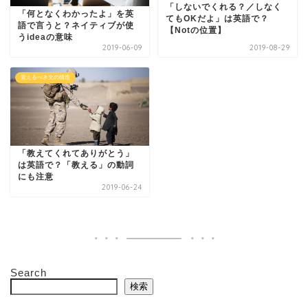
「しないでくれる？／しなく
「何となくわかったよ」を英
てもOKだよ」は英語で？
語で言うと？ネイティブが使
【Notの位置】
うideaの意味
2019-06-09
2019-08-29
覚えるべき文の構造
「教えてくれてありがとう」
は英語で？「教える」の動詞
にも注意
2019-06-24
Search
検索