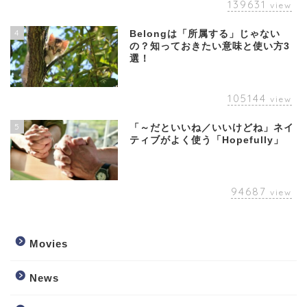
139631
view
4
Belongは「所属する」じゃない
の？知っておきたい意味と使い方3
選！
105144
view
5
「～だといいね／いいけどね」ネイ
ティブがよく使う「Hopefully」
94687
view
Movies
News