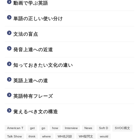
動画で学ぶ英語
単語の正しい使い分け
文法の盲点
発音上達への近道
知っておきたい文化の違い
英語上達への道
英語特有フレーズ
覚えるべき文の構造
American T
get
go
how
Interview
News
Soft D
SVOC構文
Talk Show
think
where
WH名詞節
WH疑問文
would