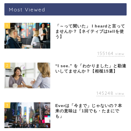
Most Viewed
1
「～って聞いた」 I heardと言って
ませんか？【ネイティブはtellを使
う】
155164
view
2
“I see.” を「わかりました」と勘違
いしてませんか？【相槌15選】
145248
view
3
Everは「今まで」じゃないの？本
来の意味は「1回でも・たまにで
も」