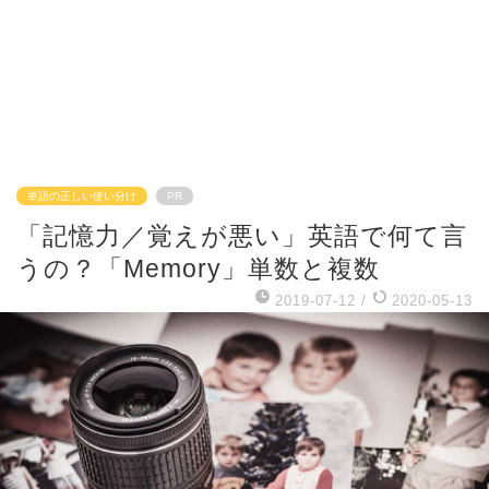
単語の正しい使い分け
PR
「記憶力／覚えが悪い」英語で何て言
うの？「Memory」単数と複数
2019-07-12
/
2020-05-13