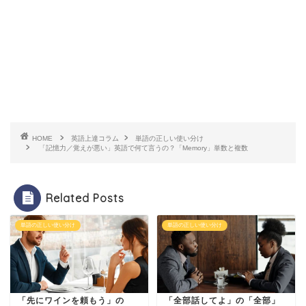
HOME
英語上達コラム
単語の正しい使い分け
「記憶力／覚えが悪い」英語で何て言うの？「Memory」単数と複数
Related Posts
単語の正しい使い分け
単語の正しい使い分け
「先にワインを頼もう」の
「全部話してよ」の「全部」