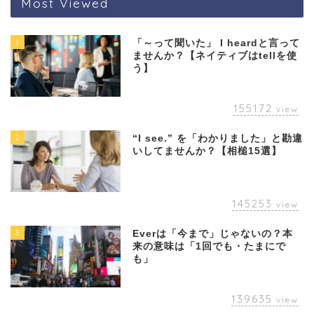
Most Viewed
1
「～って聞いた」 I heardと言って
ませんか？【ネイティブはtellを使
う】
155172
view
2
“I see.” を「わかりました」と勘違
いしてませんか？【相槌15選】
145253
view
3
Everは「今まで」じゃないの？本
来の意味は「1回でも・たまにで
も」
139635
view