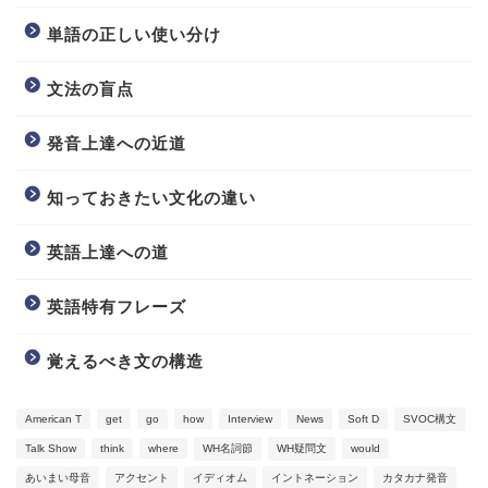
単語の正しい使い分け
文法の盲点
発音上達への近道
知っておきたい文化の違い
英語上達への道
英語特有フレーズ
覚えるべき文の構造
American T
get
go
how
Interview
News
Soft D
SVOC構文
Talk Show
think
where
WH名詞節
WH疑問文
would
Video Learning
あいまい母音
アクセント
イディオム
イントネーション
カタカナ発音