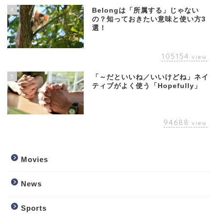
4
Belongは「所属する」じゃない
の？知っておきたい意味と使い方3
選！
105154
view
5
「～だといいね／いいけどね」ネイ
ティブがよく使う「Hopefully」
94688
view
Movies
News
Sports