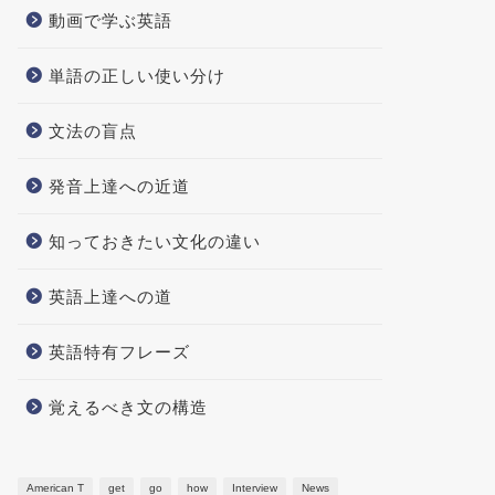
動画で学ぶ英語
単語の正しい使い分け
文法の盲点
発音上達への近道
知っておきたい文化の違い
英語上達への道
英語特有フレーズ
覚えるべき文の構造
American T
get
go
how
Interview
News