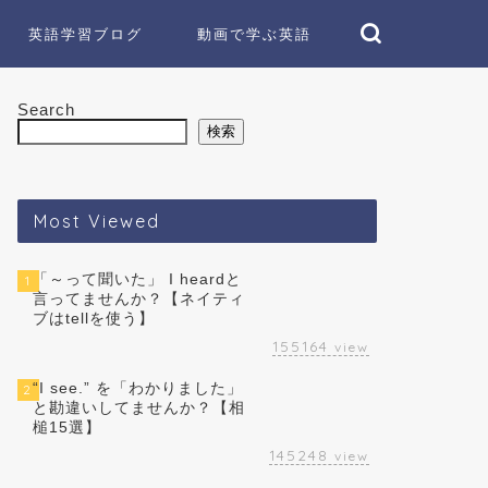
英語学習ブログ
動画で学ぶ英語
Search
検索
Most Viewed
「～って聞いた」 I heardと
1
言ってませんか？【ネイティ
ブはtellを使う】
155164
view
“I see.” を「わかりました」
2
と勘違いしてませんか？【相
槌15選】
145248
view