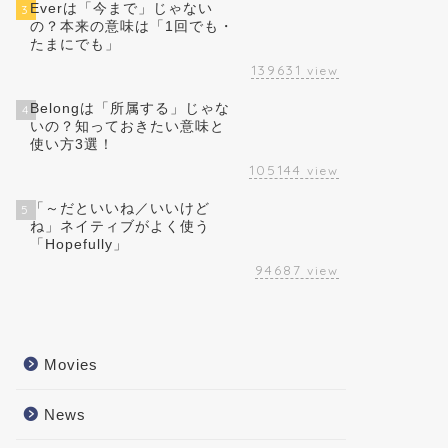
Everは「今まで」じゃない
3
の？本来の意味は「1回でも・
たまにでも」
139631
view
Belongは「所属する」じゃな
4
いの？知っておきたい意味と
使い方3選！
105144
view
「～だといいね／いいけど
5
ね」ネイティブがよく使う
「Hopefully」
94687
view
Movies
News