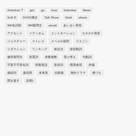
American T
get
go
how
Interview
News
Soft D
SVOC構文
Talk Show
think
where
WH名詞節
WH疑問文
would
あいまい母音
アクセント
イディオム
イントネーション
カタカナ発音
ジェスチャー
ストレス
スペルの規則
リエゾン
リダクション
リンキング
仮定法
使役動詞
修辞疑問文
前置詞
単数複数
受け答え
句動詞
可算不可算名詞
和製英語
形容詞
慣用表現
抑揚
接続詞
接頭辞
未来形
比較級
海外ドラマ
相づち
聞き返す
語尾L