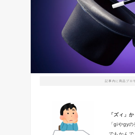
記事内に商品プロ
「ズィ」か
「giやgy
でもかんで