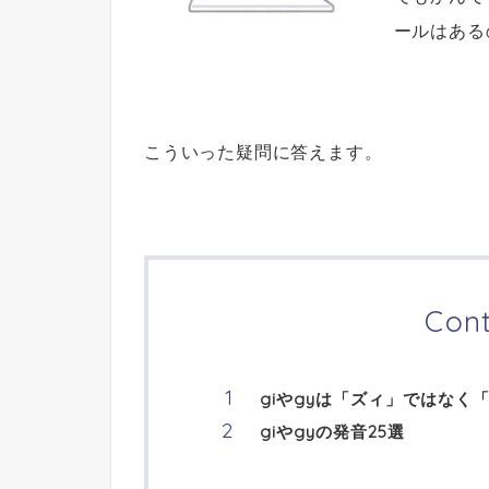
ールはある
こういった疑問に答えます。
Con
giやgyは「ズィ」ではなく
giやgyの発音25選