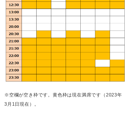
※空欄が空き枠です。黄色枠は現在満席です（2023年
Video Learning
3月1日現在）。
Blog
Information