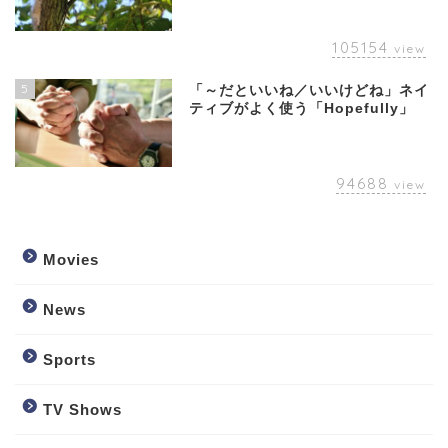
105154
view
5
「～だといいね／いいけどね」ネイ
ティブがよく使う「Hopefully」
94688
view
Movies
News
Sports
TV Shows