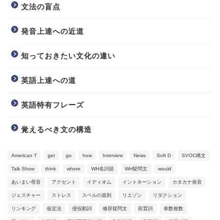
文法の盲点
発音上達への近道
知っておきたい文化の違い
英語上達への道
英語特有フレーズ
覚えるべき文の構造
American T
get
go
how
Interview
News
Soft D
SVOC構文
Talk Show
think
where
WH名詞節
WH疑問文
would
Video Learning
あいまい母音
アクセント
イディオム
イントネーション
カタカナ発音
ジェスチャー
ストレス
スペルの規則
リエゾン
リダクション
Blog
リンキング
仮定法
使役動詞
修辞疑問文
前置詞
単数複数