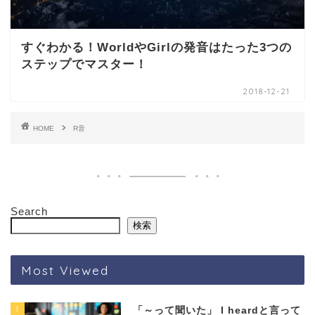
すぐわかる！WorldやGirlの発音はたった3つの
ステップでマスター！
2018-12-21
HOME
R音
Search
検索
Most Viewed
1
「～って聞いた」 I heardと言って