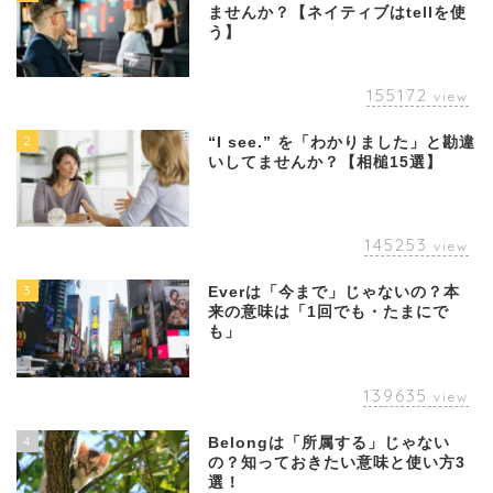
ませんか？【ネイティブはtellを使
う】
155172
view
2
“I see.” を「わかりました」と勘違
いしてませんか？【相槌15選】
145253
view
3
Everは「今まで」じゃないの？本
来の意味は「1回でも・たまにで
も」
139635
view
4
Belongは「所属する」じゃない
の？知っておきたい意味と使い方3
選！