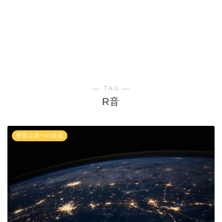
― TAG ―
R音
発音上達への近道